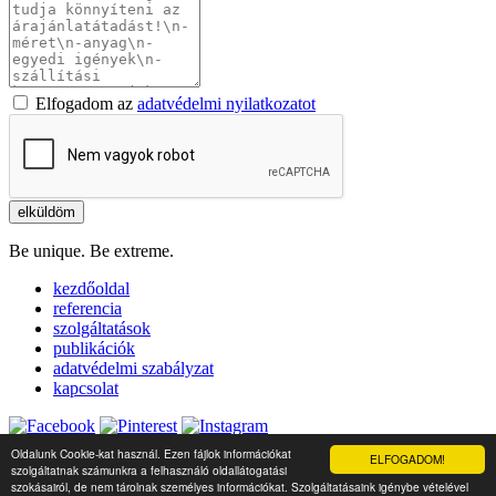
Elfogadom az
adatvédelmi nyilatkozatot
Be unique. Be extreme.
kezdőoldal
referencia
szolgáltatások
publikációk
adatvédelmi szabályzat
kapcsolat
© Copyright 2001 - 2026, Bifusion Kft.
All Rights Reserved.
Oldalunk Cookie-kat használ. Ezen fájlok információkat
ELFOGADOM!
szolgáltatnak számunkra a felhasználó oldallátogatási
szokásairól, de nem tárolnak személyes információkat. Szolgáltatásaink igénybe vételével