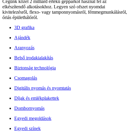
Cégünk közel
2 milliárd értékű gépparkot használ fel
az
elkészítendő alkotásokhoz. Legyen szó ofszet nyomdai
kivitelezésről, flexo- vagy tamponnyomásról, fémmegmunkálásról,
óriás épülethálóról.
3D grafika
Ajándék
Aranyozás
Belső irodakialakítás
Biztonság technológia
Csomagolás
Digitális nyomás és nyomtatás
Díjak és emlékplakettek
Dombornyomás
Egyedi megoldások
Egyedi színek