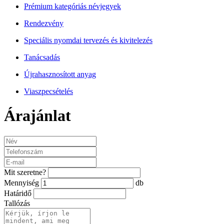
Prémium kategóriás névjegyek
Rendezvény
Speciális nyomdai tervezés és kivitelezés
Tanácsadás
Újrahasznosított anyag
Viaszpecsételés
Árajánlat
Mit szeretne?
Mennyiség
db
Határidő
Tallózás