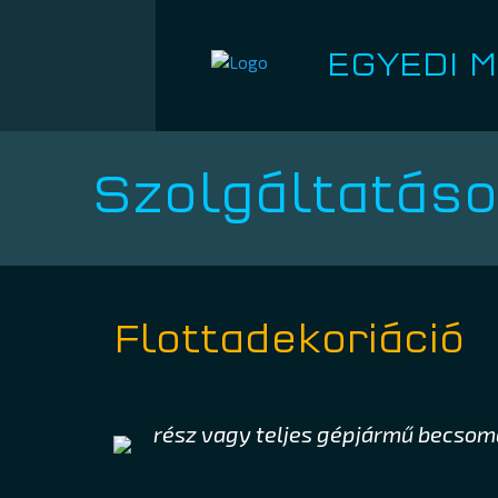
EGYEDI 
Szolgáltatáso
Flottadekoriáció
rész vagy teljes gépjármű becso