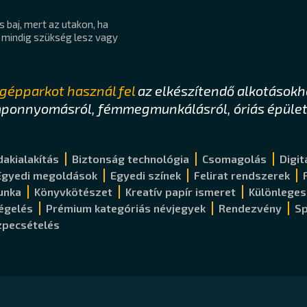
 baj, mert az utakon, ha
a mindig szükség lesz vagy
ű gépparkot használ fel
az elkészítendő alkotásokh
tamponnyomásról, fémmegmunkálásról, óriás épület
dakialakítás
Biztonság technológia
Csomagolás
Digi
Egyedi megoldások
Egyedi színek
Felirat rendszerek
unka
Könyvkötészet
Kreatív papír ismeret
Különleges
égelés
Prémium kategóriás névjegyek
Rendezvény
Sp
zpecsételés