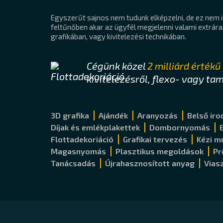
Egyszerűt sajnos nem tudunk elképzelni, de ez nem is
feltűnőben akar az ügyfél megjelenni valami extrár
grafikában, vagy kivitelezési technikában.
Cégünk közel
2 milliárd érték
kivitelezésről, flexo- vagy 
3D grafika
Ajándék
Aranyozás
Belső iro
Díjak és emlékplakettek
Dombornyomás
Flottadekoriáció
Grafikai tervezés
Kézi m
Magasnyomás
Plasztikus megoldások
Pr
Tanácsadás
Újrahasznosított anyag
Vias