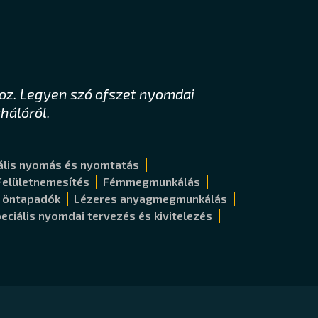
oz. Legyen szó ofszet nyomdai
hálóról.
tális nyomás és nyomtatás
Felületnemesítés
Fémmegmunkálás
 öntapadók
Lézeres anyagmegmunkálás
eciális nyomdai tervezés és kivitelezés