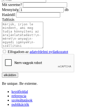
Mit szeretne?
Mennyiség
db
Határidő
Tallózás
Elfogadom az
adatvédelmi nyilatkozatot
Be unique. Be extreme.
kezdőoldal
referencia
szolgáltatások
publikációk