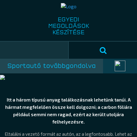
EGYEDI
MEGOLDÁSOK
KÉSZÍTÉSE
Sportautó továbbgondolva
Itt a három típusú anyag találkozásnak lehetünk tanúi. A
hármat megfelelően össze kell dolgozni; a carbon fóliára
például semmi nem ragad, ezért az került utoljára
felhelyezésre.
Eltalálni a vezető formát az autón, az a legfontosabb. Lehet az